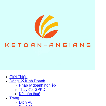
Giới Thiệu
Đăng Ký Kinh Doanh
Pháp lý doanh nghiệp
Thay đổi GPKD
Kế toán thuế
Trang
Dịch Vụ