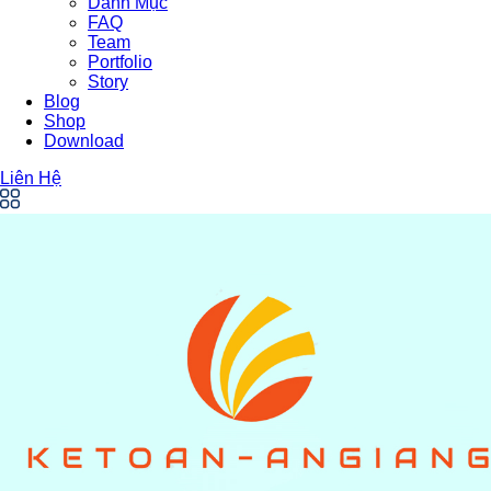
Danh Mục
FAQ
Team
Portfolio
Story
Blog
Shop
Download
Liên Hệ