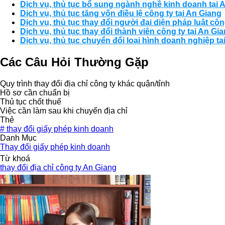
Dịch vụ, thủ tục bổ sung ngành nghề kinh doanh tại 
Dịch vụ, thủ tục tăng vốn điều lệ công ty tại An Giang
Dịch vụ, thủ tục thay đổi người đại diện pháp luật côn
Dịch vụ, thủ tục thay đổi thành viên công ty tại An Gi
Dịch vụ, thủ tục chuyển đổi loại hình doanh nghiệp tạ
Các Câu Hỏi Thường Gặp
Quy trình thay đổi địa chỉ công ty khác quận/tỉnh
Hồ sơ cần chuẩn bị
Thủ tục chốt thuế
Việc cần làm sau khi chuyển địa chỉ
Thẻ
#
thay đổi giấy phép kinh doanh
Danh Mục
Thay đổi giấy phép kinh doanh
Từ khoá
thay đổi địa chỉ công ty An Giang