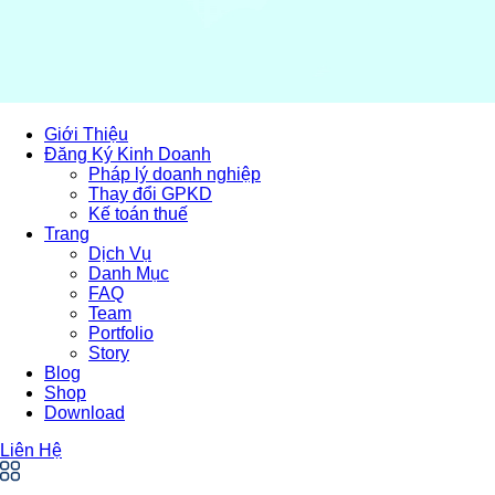
Giới Thiệu
Đăng Ký Kinh Doanh
Pháp lý doanh nghiệp
Thay đổi GPKD
Kế toán thuế
Trang
Dịch Vụ
Danh Mục
FAQ
Team
Portfolio
Story
Blog
Shop
Download
Liên Hệ