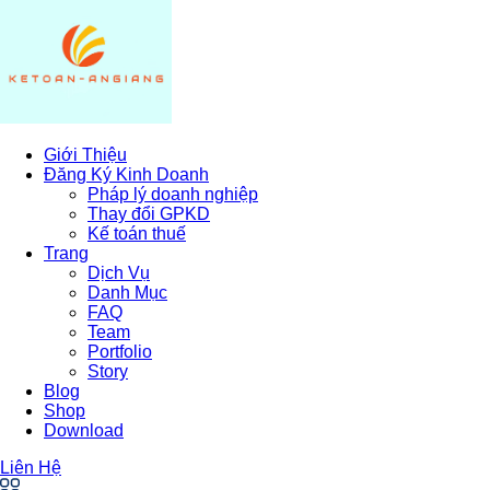
Giới Thiệu
Đăng Ký Kinh Doanh
Pháp lý doanh nghiệp
Thay đổi GPKD
Kế toán thuế
Trang
Dịch Vụ
Danh Mục
FAQ
Team
Portfolio
Story
Blog
Shop
Download
Liên Hệ