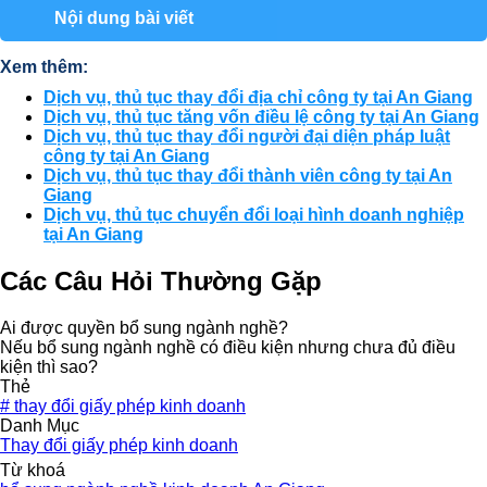
Nội dung bài viết
Xem thêm:
Dịch vụ, thủ tục thay đổi địa chỉ công ty tại An Giang
Dịch vụ, thủ tục tăng vốn điều lệ công ty tại An Giang
Dịch vụ, thủ tục thay đổi người đại diện pháp luật
công ty tại An Giang
Dịch vụ, thủ tục thay đổi thành viên công ty tại An
Giang
Dịch vụ, thủ tục chuyển đổi loại hình doanh nghiệp
tại An Giang
Các Câu Hỏi Thường Gặp
Ai được quyền bổ sung ngành nghề?
Nếu bổ sung ngành nghề có điều kiện nhưng chưa đủ điều
kiện thì sao?
Thẻ
#
thay đổi giấy phép kinh doanh
Danh Mục
Thay đổi giấy phép kinh doanh
Từ khoá