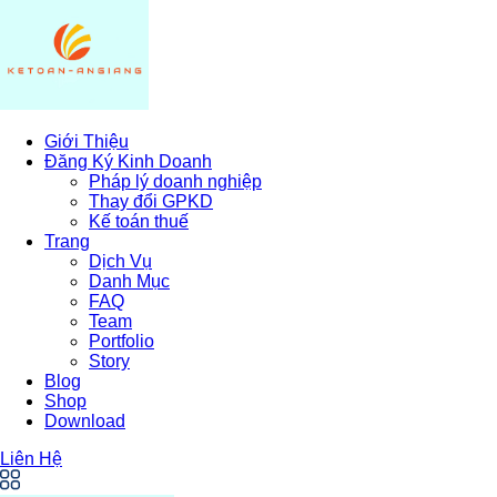
Giới Thiệu
Đăng Ký Kinh Doanh
Pháp lý doanh nghiệp
Thay đổi GPKD
Kế toán thuế
Trang
Dịch Vụ
Danh Mục
FAQ
Team
Portfolio
Story
Blog
Shop
Download
Liên Hệ