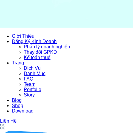
Giới Thiệu
Đăng Ký Kinh Doanh
Pháp lý doanh nghiệp
Thay đổi GPKD
Kế toán thuế
Trang
Dịch Vụ
Danh Mục
FAQ
Team
Portfolio
Story
Blog
Shop
Download
Liên Hệ