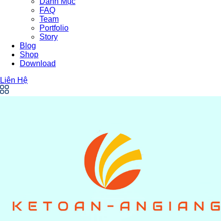
Danh Mục
FAQ
Team
Portfolio
Story
Blog
Shop
Download
Liên Hệ