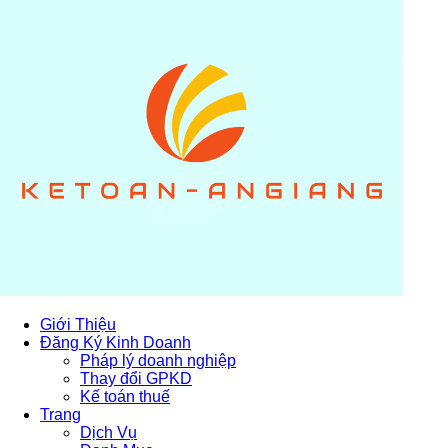
Giới Thiệu
Đăng Ký Kinh Doanh
Pháp lý doanh nghiệp
Thay đổi GPKD
Kế toán thuế
Trang
Dịch Vụ