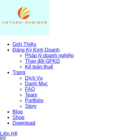
Giới Thiệu
Đăng Ký Kinh Doanh
Pháp lý doanh nghiệp
Thay đổi GPKD
Kế toán thuế
Trang
Dịch Vụ
Danh Mục
FAQ
Team
Portfolio
Story
Blog
Shop
Download
Liên Hệ