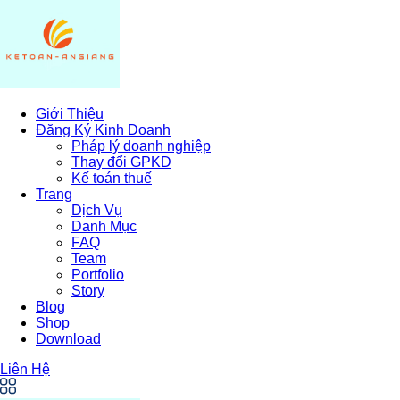
Giới Thiệu
Đăng Ký Kinh Doanh
Pháp lý doanh nghiệp
Thay đổi GPKD
Kế toán thuế
Trang
Dịch Vụ
Danh Mục
FAQ
Team
Portfolio
Story
Blog
Shop
Download
Liên Hệ